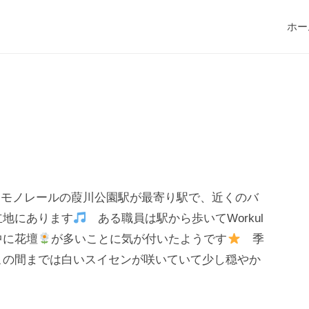
ホー
駅、モノレールの葭川公園駅が最寄り駅で、近くのバ
立地にあります
ある職員は駅から歩いてWorkul
中に花壇
が多いことに気が付いたようです
季
この間までは白いスイセンが咲いていて少し穏やか