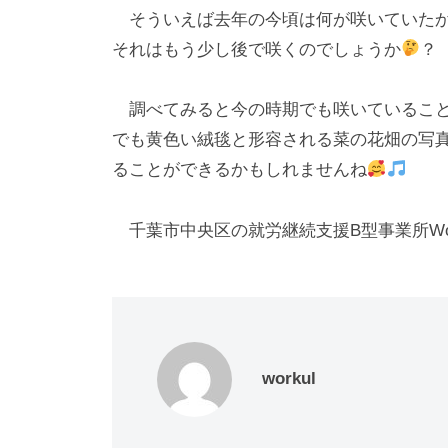
l
日
そういえば去年の今頃は何が咲いていたか
o
それはもう少し後で咲くのでしょうか
？
r
k
調べてみると今の時期でも咲いていること
u
でも黄色い絨毯と形容される菜の花畑の写
l
ることができるかもしれませんね
千葉市中央区の就労継続支援B型事業所Wor
workul