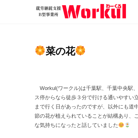
就
コ
労
ン
継
テ
就
続
ン
労
支
ツ
継
援
菜の花
へ
B
続
ス
型
支
2
b
キ
事
援
0
y
ッ
業
2
w
B
所
プ
Workul(ワークル)は千葉駅、千葉中央
3
o
型
W
ス停からなら徒歩３分で行ける通いやすい
年
r
o
事
まで行く日があったのですが、以外にも道
3
k
r
業
節の花が植えられていることが結構あり、
月
u
k
所
な気持ちになったと話していました
1
l
u
1
W