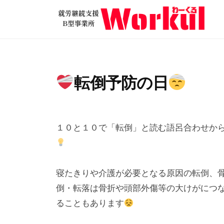
就
コ
労
ン
継
テ
就
続
ン
労
支
ツ
継
援
転倒予防の日
へ
B
続
ス
型
支
2
b
キ
事
援
0
y
ッ
業
１０と１０で「転倒」と読む語呂合わせか
2
w
B
所
プ
3
o
型
W
年
r
o
事
寝たきりや介護が必要となる原因の転倒、
1
k
r
業
倒・転落は骨折や頭部外傷等の大けがにつ
0
u
k
所
ることもあります
月
l
u
9
W