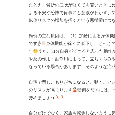
l
日
たとえ、骨折の症状が軽くても若いときに
o
よる不安や恐怖で何事にも意欲がわかず、
r
転倒リスクの増加を招くという悪循環につ
k
u
転倒の主な原因は、（1）加齢による身体機
l
です☝
身体機能が徐々に低下し、とっさ
す
また、自分自身ができると思った動作
や薬の作用・副作用によって、立ちくらみ
なっている場合があります。そのような症
自宅で閉じこもりがちになると、動くこと
のリスクが高まります
転倒を防ぐには、
努めましょう
自分だけでなく、家族も転倒しないように