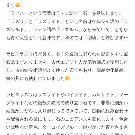
ます
k
「ラピス」という言葉はラテン語で「石」を意味します。
u
「ラズリ」と「ラズライト」という名前はペルシャ語の「ラ
l
ズワルド」、ラテン語の「ラズルム」から来ていて、どちら
も青や天空という意味です。和名では「瑠璃」と呼びます
ラピスラズリほど長く、多くの逸話に彩られた歴史をもつ宝
石はまずありません。古代エジプト人が宗教儀式で使用した
り、古の錬金術師がよく使った石でもあり、薬品や化粧品、
絵の具にも使われていました
ラピスラズリはラズライトやパイライト、カルサイト、ソー
ダライトなどの複数の鉱物で成り立つ石です。非常に細かい
結晶がまだらに入り混じってできていて、鉱物の組み合わせ
や配合される量により、石のニュアンスも変化します。色合
いは明るい青色、ターコイズブルー、緑がかった青とさまざ