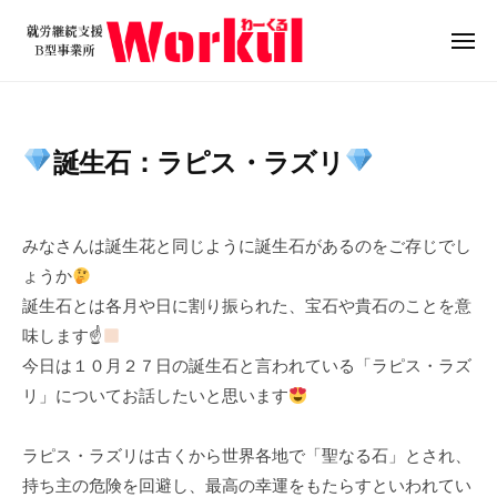
就
ュ
コ
ー
労
ン
メ
継
ニ
テ
就
続
ュ
ン
ー
支
労
ツ
援
継
誕生石：ラピス・ラズリ
B
へ
続
型
ス
支
2
b
事
キ
0
y
援
業
みなさんは誕生花と同じように誕生石があるのをご存じでし
ッ
2
w
B
所
ょうか
プ
3
o
W
型
誕生石とは各月や日に割り振られた、宝石や貴石のことを意
年
r
o
事
味します☝
1
k
r
業
今日は１０月２７日の誕生石と言われている「ラピス・ラズ
0
u
k
所
月
l
リ」についてお話したいと思います
u
2
W
l
6
o
ラピス・ラズリは古くから世界各地で「聖なる石」とされ、
日
r
持ち主の危険を回避し、最高の幸運をもたらすといわれてい