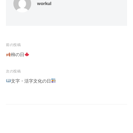
workul
投
前の投稿
稿
柿の日
ナ
ビ
次の投稿
ゲ
文字・活字文化の日
ー
シ
ョ
ン