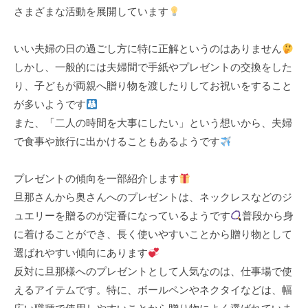
さまざまな活動を展開しています
k
u
いい夫婦の日の過ごし方に特に正解というのはありません
l
しかし、一般的には夫婦間で手紙やプレゼントの交換をした
り、子どもが両親へ贈り物を渡したりしてお祝いをすること
が多いようです
また、「二人の時間を大事にしたい」という想いから、夫婦
で食事や旅行に出かけることもあるようです
プレゼントの傾向を一部紹介します
旦那さんから奥さんへのプレゼントは、ネックレスなどのジ
ュエリーを贈るのが定番になっているようです
普段から身
に着けることができ、長く使いやすいことから贈り物として
選ばれやすい傾向にあります
反対に旦那様へのプレゼントとして人気なのは、仕事場で使
えるアイテムです。特に、ボールペンやネクタイなどは、幅