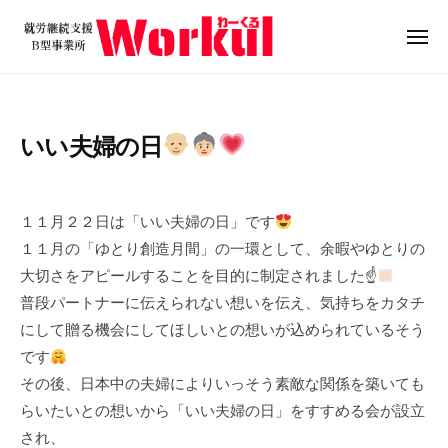
就
ュ
コ
ー
労
ン
メ
継
ニ
テ
就
続
ュ
ン
ー
支
労
ツ
援
継
いい夫婦の日
B
へ
続
型
ス
支
2
b
事
キ
0
y
援
業
１１月２２日は「いい夫婦の日」です
ッ
2
w
B
所
１１月の「ゆとり創造月間」の一環として、余暇やゆとりの
プ
3
o
W
型
大切さをアピールすることを目的に制定されました☝
年
r
o
事
普段パートナーに伝えられない想いを伝え、気持ちをカタチ
1
k
r
業
にして贈る機会にしてほしいとの想いが込められているそう
1
u
k
所
月
l
です
u
2
W
その後、日本中の夫婦によりいっそう素敵な関係を築いても
l
1
o
らいたいとの想いから「いい夫婦の日」をすすめる会が設立
日
r
され、