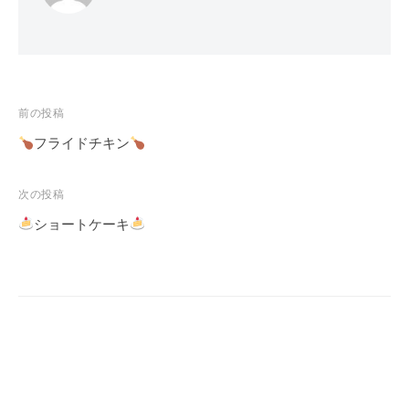
投
前の投稿
稿
フライドチキン
ナ
ビ
次の投稿
ゲ
ショートケーキ
ー
シ
ョ
ン