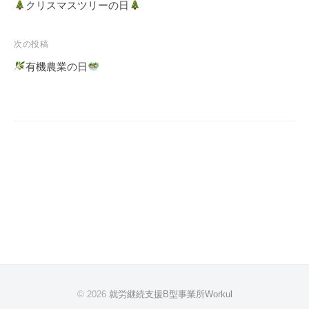
稿
クリスマスツリーの日
ナ
ビ
次の投稿
ゲ
有機農業の日
ー
シ
ョ
ン
© 2026
就労継続支援B型事業所Workul