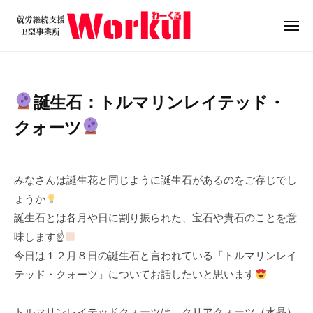
就
ュ
コ
ー
労
ン
メ
継
ニ
テ
就
続
ュ
ン
ー
支
労
ツ
援
継
誕生石：トルマリンレイテッド・
B
へ
続
型
ス
クォーツ
支
事
キ
援
業
2
b
ッ
B
所
0
y
プ
みなさんは誕生花と同じように誕生石があるのをご存じでし
W
型
2
w
ょうか
o
3
o
事
誕生石とは各月や日に割り振られた、宝石や貴石のことを意
r
年
r
業
k
味します☝
1
k
所
u
今日は１２月８日の誕生石と言われている「トルマリンレイ
2
u
W
l
月
l
テッド・クォーツ」についてお話したいと思います
o
7
r
日
トルマリンレイテッドクォーツは、クリアクォーツ（水晶）