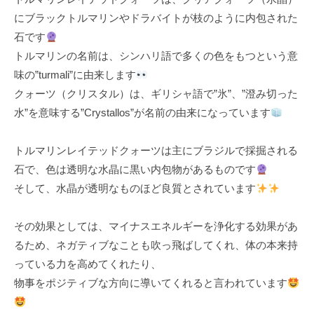
k
にブラックトルマリンやドラバイトが枝のように内包された
u
石です
l
トルマリンの名前は、シンハリ語で多くの色をもつという意
味の”turmali”に由来します
クォーツ（クリスタル）は、ギリシャ語で”氷”、”澄み切った
水”を意味する”Crystallos”が名前の由来になっています
トルマリンレイテッドクォーツは主にブラジルで採掘される
石で、色は透明な水晶に黒い内包物があるものです
そして、水晶が透明なものほど良質とされています
その効果としては、マイナスエネルギーを浄化する効果があ
るため、ネガティブなことも吹っ飛ばしてくれ、体の本来持
っている力を高めてくれたり、
物事をポジティブな方向に導いてくれると言われています