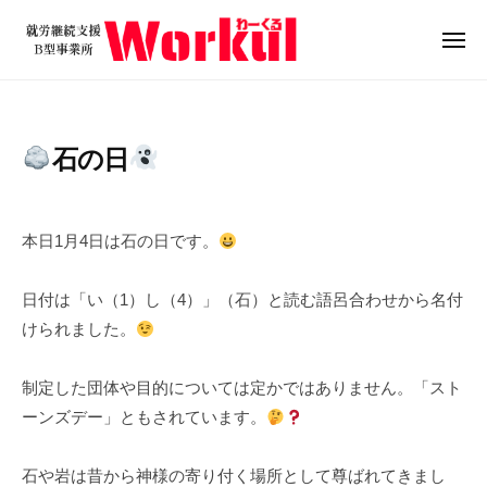
就
ュ
コ
ー
労
ン
メ
継
ニ
テ
就
続
ュ
ン
ー
支
労
ツ
援
継
石の日
B
へ
続
型
ス
支
2
b
事
キ
0
y
援
業
本日1月4日は石の日です。
ッ
2
w
B
所
プ
4
o
W
型
日付は「い（1）し（4）」（石）と読む語呂合わせから名付
年
r
o
事
けられました。
1
k
r
業
月
u
k
所
4
l
制定した団体や目的については定かではありません。「スト
u
日
W
ーンズデー」ともされています。
l
o
r
石や岩は昔から神様の寄り付く場所として尊ばれてきまし