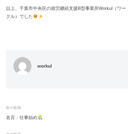
以上、千葉市中央区の就労継続支援B型事業所Workul（ワー
クル）でした
workul
投
前の投稿
稿
名言：仕事始め
ナ
ビ