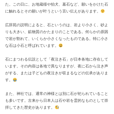
た。この日に、お地蔵様や狛犬、墓石など、願いをかけた石
k
に触れるとその願いが叶うという言い伝えがあります。
u
l
広辞苑の説明によると、石というのは、岩より小さく、砂よ
りも大きい、鉱物質のかたまりのことである。何らかの原因
で岩が割れて、いくらか小さくなったものである。特に小さ
な石は小石と呼ばれています。
石にまつわる伝説として「夜泣き石」が日本各地に存在して
います。その内容は各地で異なりますが、夜に石から泣き声
がする、または子どもの夜泣きが収まるなどの伝承がありま
す。
また、神社では、通常の神様とは別に石が祀られていること
も多いです。古来から日本人は石や岩を霊的なものとして崇
拝してきた歴史があります。