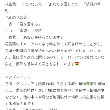
花言葉：「はかない恋」「あなたを愛します」「明日の希
k
望」
u
色別の花言葉：
l
・赤：「君を愛する」
・白：「希望」「期待」
・青紫：「あなたを待っています」
花言葉の由来：アネモネは春を待って咲き始めることから、
希望や期待の意味が込められた花言葉が生まれました。ま
た、昼に咲き夕方に閉じるので、ヨーロッパでは美のはかな
さと、復活を意味する花ともされています
＜グズマニア＞
特徴：グズマニアは熱帯雨林に生息する着生植物
着生植物
とは、通常の植物と違い地面に根を生やし生長する植物の事
ではなく、他の木々や岩など地面以外の場所に根を張り生長
する植物の事です。