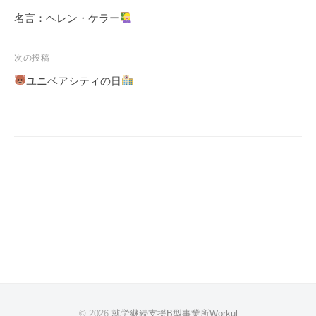
稿
名言：ヘレン・ケラー
ナ
ビ
次の投稿
ゲ
ユニベアシティの日
ー
シ
ョ
ン
© 2026
就労継続支援B型事業所Workul