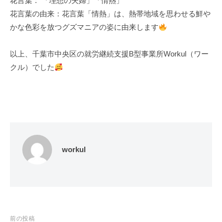
花言葉： 「理想の夫婦」「情熱」
花言葉の由来：花言葉「情熱」は、熱帯地域を思わせる鮮や
かな色彩を放つグズマニアの姿に由来します
以上、千葉市中央区の就労継続支援B型事業所Workul（ワー
クル）でした
workul
投
前の投稿