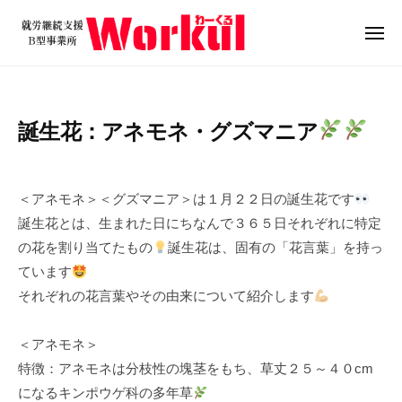
就
ュ
コ
ー
労
ン
メ
継
ニ
テ
就
続
ュ
ン
ー
支
労
ツ
援
継
誕生花：アネモネ・グズマニア
B
へ
続
型
ス
支
2
b
事
キ
0
y
援
業
＜アネモネ＞＜グズマニア＞は１月２２日の誕生花です
ッ
2
w
B
所
誕生花とは、生まれた日にちなんで３６５日それぞれに特定
プ
4
o
W
型
の花を割り当てたもの
誕生花は、固有の「花言葉」を持っ
年
r
o
事
ています
1
k
r
業
それぞれの花言葉やその由来について紹介します
月
u
k
所
2
l
u
1
W
＜アネモネ＞
l
日
o
特徴：アネモネは分枝性の塊茎をもち、草丈２５～４０cm
r
になるキンポウゲ科の多年草