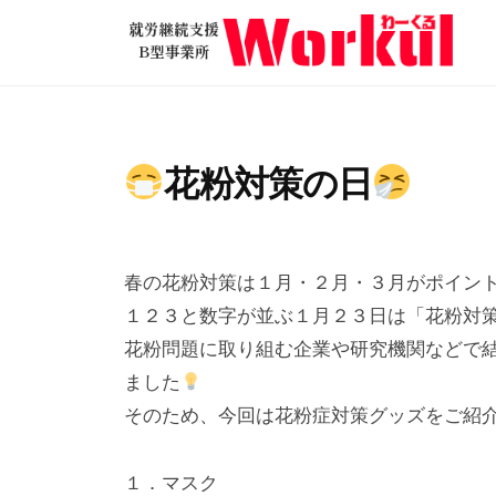
就
コ
労
ン
継
テ
就
続
ン
労
支
ツ
継
援
花粉対策の日
へ
B
続
ス
型
支
2
b
キ
事
援
0
y
ッ
業
春の花粉対策は１月・２月・３月がポイン
2
w
B
所
プ
１２３と数字が並ぶ１月２３日は「花粉対
4
o
型
W
花粉問題に取り組む企業や研究機関などで
年
r
o
事
ました
1
k
r
業
そのため、今回は花粉症対策グッズをご紹
月
u
k
所
2
l
u
2
１．マスク
W