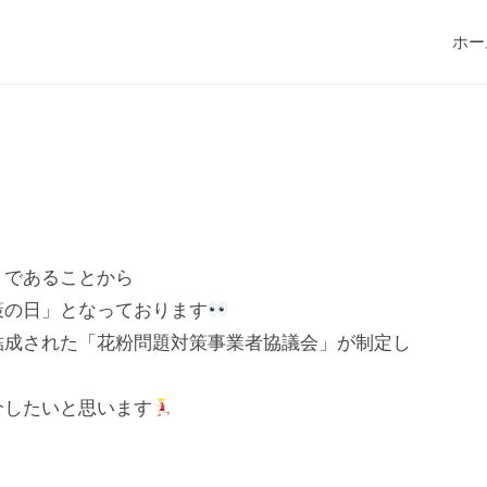
ホー
トであることから
策の日」となっております
結成された「花粉問題対策事業者協議会」が制定し
介したいと思います