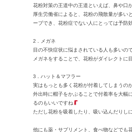
l
日
花粉対策の王道中の王道といえば、鼻や口
o
厚生労働省によると、花粉の飛散量が多いとき
r
ーブでき、花粉症でない人にとっては予防
k
u
2．メガネ
l
目の不快症状に悩まされている人も多いの
メガネをすることで、花粉がダイレクトに
3．ハット＆マフラー
実はもっとも多く花粉が付着してしまうの
外出時に帽子をかぶることで付着率を大幅に
るのもいいですね
ただし花粉を吸着したり、吸い込んだりし
他にも薬・サプリメント、食べ物などでも