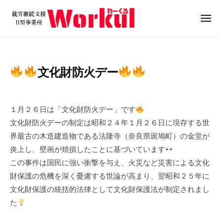
就
ュ
コ
ー
労
ン
メ
継
ニ
テ
就
続
ュ
ン
ー
支
労
ツ
援
継
文化財防火デー
B
へ
続
型
ス
支
2
b
事
キ
0
y
援
業
１月２６日は「文化財防火デー」です
ッ
2
w
B
所
文化財防火デーの制定は昭和２４年１月２６日に現存する世
プ
4
o
W
型
界最古の木造建造物である法隆寺（奈良県斑鳩町）の金堂が
年
r
o
事
炎上し、壁画が焼損したことに基づいています
1
k
r
業
この事件は国民に強い衝撃を与え、火災など災害による文化
月
u
k
所
2
l
財保護の危機を深く憂慮する世論が高まり、翌昭和２５年に
u
5
W
文化財保護の統括的法律として文化財保護法が制定されまし
l
日
o
た
r