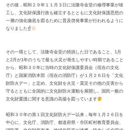
その後，昭和２９年１１月３日に法隆寺金堂の修理事業が竣
k
工し、文化財保護行政も確立するとともに文化財保護思想の
u
一層の強化徹底を図るために普及啓発事業が行われるように
l
なりました☝
その一環として、法隆寺金堂の焼損した日であること、1月
と2月が1年のうちで最も火災が発生しやすい時期であること
から、昭和３０年に当時の文化財保護委員会（現在の文化
庁）と国家消防本部（現在の消防庁）が１月２６日を「文化
財防火デー」と定め、文化財を火災・震災その他の災害から
守るとともに全国的に文化財防火運動を展開し、国民一般の
文化財愛護に関する意識の高揚を図っています
昭和３０年の第１回文化財防火デー以来，毎年１月２６日を
中心に、文化庁、消防庁、都道府県・市区町村教育委員会、