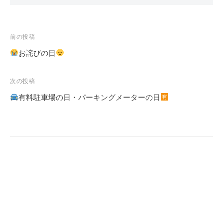
投
前の投稿
稿
お詫びの日
ナ
ビ
次の投稿
ゲ
有料駐車場の日・パーキングメーターの日
ー
シ
ョ
ン