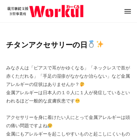
就
ュ
コ
ー
労
ン
メ
継
ニ
テ
就
続
ュ
ン
ー
支
労
ツ
援
継
チタンアクセサリーの日
B
へ
続
型
ス
支
2
b
事
キ
0
y
援
業
みなさんは「ピアスで耳がかゆくなる」「ネックレスで首が
ッ
2
w
B
所
赤くただれる」「手足の湿疹がなかなか治らない」など金属
プ
4
o
W
型
アレルギーの症状はありませんか？
年
r
o
事
金属アレルギーは日本人の１０人に１人が発症しているとい
2
k
r
業
われるほど一般的な皮膚疾患です
月
u
k
所
1
l
u
日
W
アクセサリーを身に着けたい人にとって金属アレルギーは頭
l
o
の痛い問題ですよね
r
金属にもアレルギーを起こしやすいものと起こしにくいもの