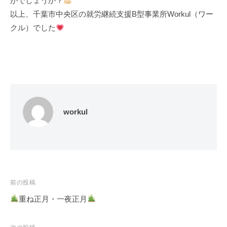
がでしょうか？
以上、千葉市中央区の就労継続支援B型事業所Workul（ワー
クル）でした
workul
投
前の投稿
稿
重ね正月・一夜正月
ナ
ビ