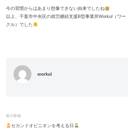
今の習慣からはあまり想像できない由来でしたね
以上、千葉市中央区の就労継続支援B型事業所Workul（ワー
クル）でした
workul
投
前の投稿
稿
セカンドオピニオンを考える日
ナ