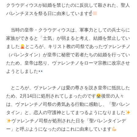
クラウディウスが結婚を禁じたのに反抗して殺された、聖人
k
バレンチヌスを祭る日に由来しています☝
u
l
当時の皇帝・クラウディウスは、軍事力としての兵士らに
家族ができると「士気」が弱まると考え、結婚を禁止してい
ました
ところが、キリスト教の司祭であったヴァレンチノ
（バレンタイン）が皇帝に秘密で若者たちの結婚を行ってい
たため、皇帝は怒り、ヴァレンチノをローマ宗教に改宗させ
ようとしました
ところが、ヴァレンチノは愛の尊さを説き皇帝に抵抗した
ため、2月14日に処刑されてしまったのです
後世の人々
は、ヴァレンチノ司祭の勇気ある行動に感動し、「聖バレン
タイン」と、恋人の守護神としてまつるようになりました
ヴァレンチノ司祭が処刑された日を「聖バレンタインデ
ー」と呼ぶようになったのはこれに由来しています