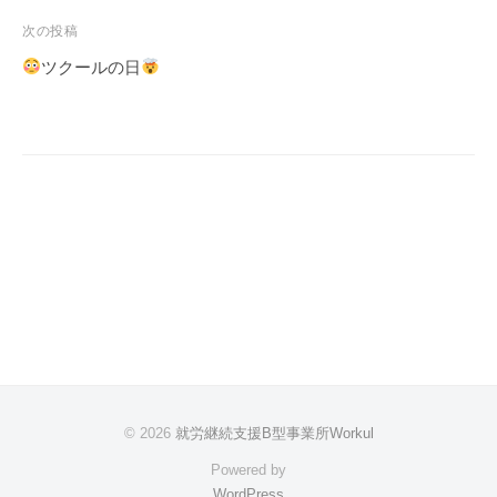
ビ
次の投稿
ゲ
ツクールの日
ー
シ
ョ
ン
© 2026
就労継続支援B型事業所Workul
Powered by
WordPress