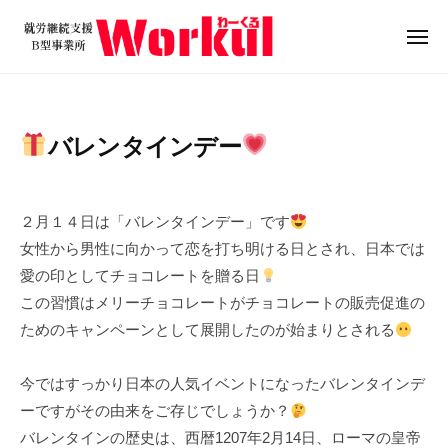
就
ュ
コ
ー
労
ン
メ
継
ニ
テ
就
続
ュ
ン
ー
支
労
ツ
援
継
バレンタインデー
B
へ
続
型
ス
支
2
b
事
キ
0
y
援
業
２月１４日は「バレンタインデー」です
ッ
2
w
B
所
女性から男性に向かって恋を打ち明ける日とされ、日本では
プ
4
o
W
型
愛の印としてチョコレートを贈る日
年
r
o
事
この習慣はメリーチョコレートがチョコレートの販売促進の
2
k
r
業
ためのキャンペーンとして展開したのが始まりとされる
月
u
k
所
1
l
u
3
W
今ではすっかり日本の人気イベントになったバレンタインデ
l
日
o
ーですがその由来をご存じでしょうか？
r
バレンタインの歴史は、西暦1207年2月14日、ローマの皇帝