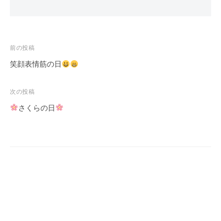
投
前の投稿
稿
笑顔表情筋の日
ナ
ビ
次の投稿
ゲ
さくらの日
ー
シ
ョ
ン