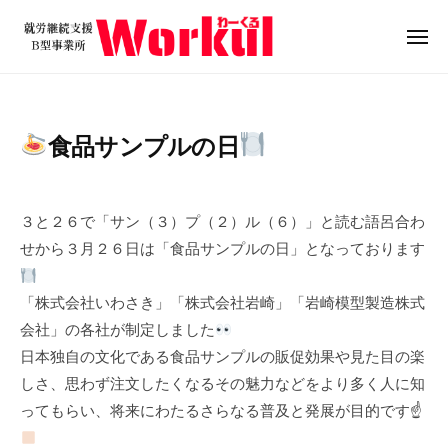
就
ュ
コ
ー
労
ン
メ
継
ニ
テ
就
続
ュ
ン
ー
支
労
ツ
援
継
食品サンプルの日
B
へ
続
型
ス
支
2
b
事
キ
0
y
援
業
３と２６で「サン（３）プ（２）ル（６）」と読む語呂合わ
ッ
2
w
B
所
せから３月２６日は「食品サンプルの日」となっております
プ
4
o
W
型
年
r
o
事
「株式会社いわさき」「株式会社岩崎」「岩崎模型製造株式
3
k
r
業
会社」の各社が制定しました
月
u
k
所
2
l
日本独自の文化である食品サンプルの販促効果や見た目の楽
u
5
W
しさ、思わず注文したくなるその魅力などをより多く人に知
l
日
o
ってもらい、将来にわたるさらなる普及と発展が目的です☝
r