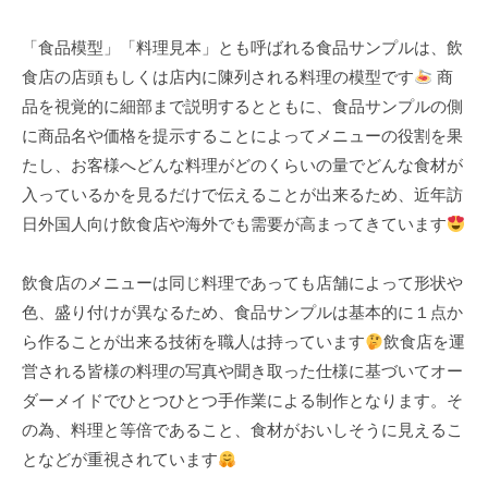
k
「食品模型」「料理見本」とも呼ばれる食品サンプルは、飲
u
食店の店頭もしくは店内に陳列される料理の模型です
商
l
品を視覚的に細部まで説明するとともに、食品サンプルの側
に商品名や価格を提示することによってメニューの役割を果
たし、お客様へどんな料理がどのくらいの量でどんな食材が
入っているかを見るだけで伝えることが出来るため、近年訪
日外国人向け飲食店や海外でも需要が高まってきています
飲食店のメニューは同じ料理であっても店舗によって形状や
色、盛り付けが異なるため、食品サンプルは基本的に１点か
ら作ることが出来る技術を職人は持っています
飲食店を運
営される皆様の料理の写真や聞き取った仕様に基づいてオー
ダーメイドでひとつひとつ手作業による制作となります。そ
の為、料理と等倍であること、食材がおいしそうに見えるこ
となどが重視されています