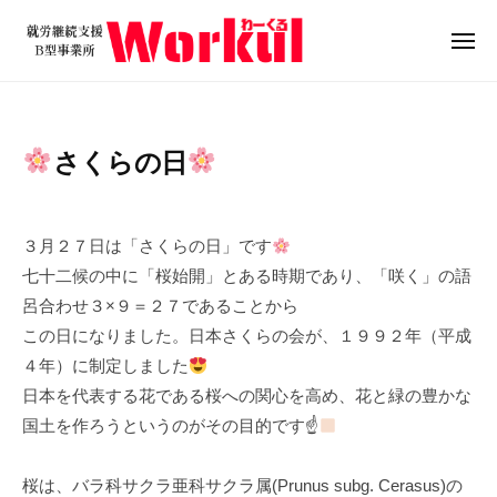
就
ュ
コ
ー
労
ン
メ
継
ニ
テ
就
続
ュ
ン
ー
支
労
ツ
援
継
さくらの日
B
へ
続
型
ス
支
2
b
事
キ
0
y
援
業
３月２７日は「さくらの日」です
ッ
2
w
B
所
七十二候の中に「桜始開」とある時期であり、「咲く」の語
プ
4
o
W
型
呂合わせ３×９＝２７であることから
年
r
o
事
この日になりました。日本さくらの会が、１９９２年（平成
3
k
r
業
４年）に制定しました
月
u
k
所
2
l
日本を代表する花である桜への関心を高め、花と緑の豊かな
u
6
W
国土を作ろうというのがその目的です☝
l
日
o
r
桜は、バラ科サクラ亜科サクラ属(Prunus subg. Cerasus)の