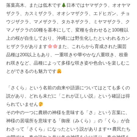
落葉高木、または低木です
日本ではヤマザクラ、オオヤマ
k
ザクラ、カスミザクラ、オオシマザクラ、エドヒガン、チョ
u
ウジザクラ、マメザクラ、タカネザクラ、ミヤマザクラ、ク
l
マノザクラの10種を基本にして、変種を合わせると100種以
上の桜が自生しており、沖縄には野生化したといわれるカン
ヒザクラがあります
また、これらから育成された園芸
品種は200以上もあり、一重咲きや華やかな八重咲き、枝垂
れ咲きなど、品種によって多様な咲き姿や色合いを楽しむこ
とができるのも魅力です
「さくら」という名前の由来や語源についてはとても多くの
説があり、どれも未だに「これが正しい説」という確証は得
られていません
その中の一つに農耕の神様を意味する「さ」という言葉に、
神様の居場所を意味する「御座（みくら）」の「くら」が合
わさって「さくら」になったという説があります
農民たち