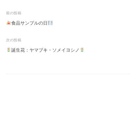
投
前の投稿
稿
食品サンプルの日
ナ
ビ
次の投稿
ゲ
誕生花：ヤマブキ・ソメイヨシノ
ー
シ
ョ
ン