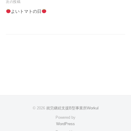
ビ
次の投稿
ゲ
よいトマトの日
ー
シ
ョ
ン
© 2026
就労継続支援B型事業所Workul
Powered by
WordPress