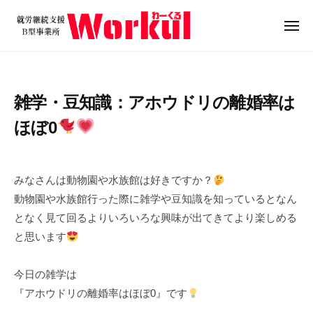
就
ュ
コ
ー
労
ン
メ
継
ニ
テ
就
続
ュ
ン
ー
支
労
ツ
援
継
雑学・豆知識：アホウドリの離婚率は
B
へ
続
型
ス
ほぼ0
支
事
キ
援
業
2
b
ッ
B
所
0
y
プ
みなさんは動物園や水族館は好きですか？
W
型
2
w
動物園や水族館行った際に雑学や豆知識を知っているとなん
o
4
o
事
となく見て回るよりいろいろな興味が出てきてより楽しめる
r
年
r
業
k
と思います
4
k
所
u
月
u
W
l
9
l
今日の雑学は
o
日
『アホウドリの離婚率はほぼ0』です
r