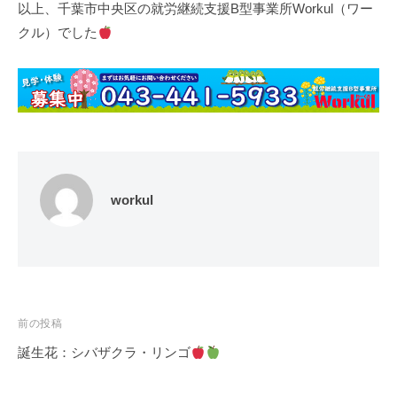
以上、千葉市中央区の就労継続支援B型事業所Workul（ワー
クル）でした
workul
投
前の投稿
稿
誕生花：シバザクラ・リンゴ
ナ