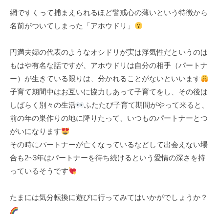
k
網ですくって捕まえられるほど警戒心の薄いという特徴から
u
名前がついてしまった「アホウドリ」
l
円満夫婦の代表のようなオシドリが実は浮気性だというのは
もはや有名な話ですが、アホウドリは自分の相手（パートナ
ー）が生きている限りは、分かれることがないといいます
子育て期間中はお互いに協力しあって子育てをし、その後は
しばらく別々の生活
ふたたび子育て期間がやって来ると、
前の年の巣作りの地に降りたって、いつものパートナーとつ
がいになります
その時にパートナーが亡くなっているなどして出会えない場
合も2~3年はパートナーを待ち続けるという愛情の深さを持
っているそうです
たまには気分転換に遊びに行ってみてはいかがでしょうか？