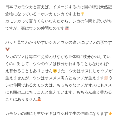
k
日本でカモシカと言えば、イメージするのは国の特別天然記
u
念物になっているニホンカモシカですよね
l
カモシカって言うくらいなんだから、シカの仲間と思いがち
ですが、実はウシの仲間なのです
パッと見てわかりやすいシカとウシの違いにはツノの形です
シカのツノは毎年生え替わりながら2~3本に枝分かれしてい
くのに対して、ウシのツノは枝分かれすることもなければ生
え替わることもありません
また、シカはオスにしかツノが
生えませんが、ウシはオスメス両方ともツノが生えます
ウ
シの仲間であるカモシカは、ちっちゃなツノがオスにもメス
にも頭の上にちょこんと生えています。もちろん生え替わる
ことはありません
カモシカの他にも羊やヤギはウシ科で牛の仲間になります