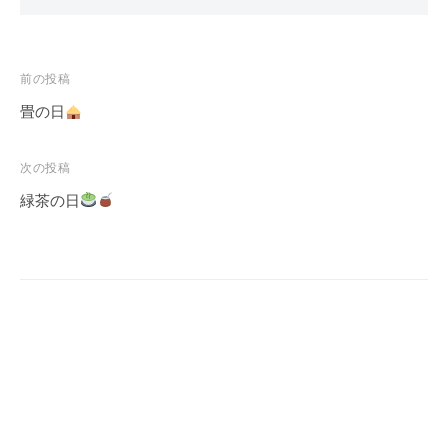
投
前の投稿
稿
畳の日
ナ
ビ
次の投稿
ゲ
緑茶の日
ー
シ
ョ
ン