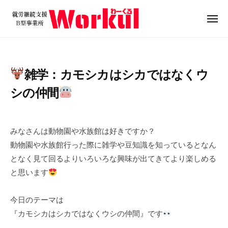
就
ュ
コ
ー
労
ン
メ
継
ニ
テ
就
続
ュ
ン
ー
支
労
ツ
援
継
雑学：カモシカはシカではなくウ
B
へ
続
型
ス
シの仲間
支
事
キ
援
業
2
b
ッ
B
所
0
y
プ
みなさんは動物園や水族館は好きですか？
W
型
2
w
動物園や水族館行った際に雑学や豆知識を知っているとなん
o
4
o
事
となく見て回るよりいろいろな興味が出てきてより楽しめる
r
年
r
業
k
と思います
4
k
所
u
月
u
W
l
2
l
今日のテーマは
o
9
『カモシカはシカではなくウシの仲間』です
r
日