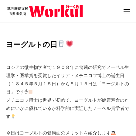
就
ュ
コ
ー
労
ン
メ
継
ニ
テ
就
続
ュ
ン
ー
支
労
ツ
援
継
ヨーグルトの日
B
へ
続
型
ス
支
2
b
事
キ
0
y
援
業
ロシアの微生物学者で１９０８年に食菌の研究でノーベル生
ッ
2
w
B
所
理学・医学賞を受賞したイリア・メチニコフ博士の誕生日
プ
4
o
W
型
（１８４５年５月１５日）から５月１５日は「ヨーグルトの
年
r
o
事
日」です☝
5
k
r
業
メチニコフ博士は世界で初めて、ヨーグルトが健康寿命のた
月
u
k
所
1
l
めにいかに優れているか科学的に実証したノーベル賞学者で
u
4
W
す
l
日
o
r
今日はヨーグルトの健康面のメリットを紹介します