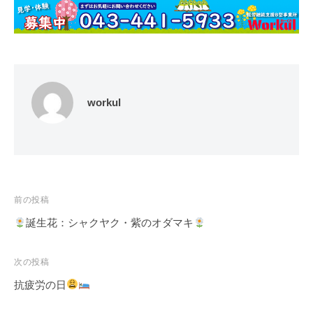
workul
投
前の投稿
稿
誕生花：シャクヤク・紫のオダマキ
ナ
ビ
次の投稿
ゲ
抗疲労の日
ー