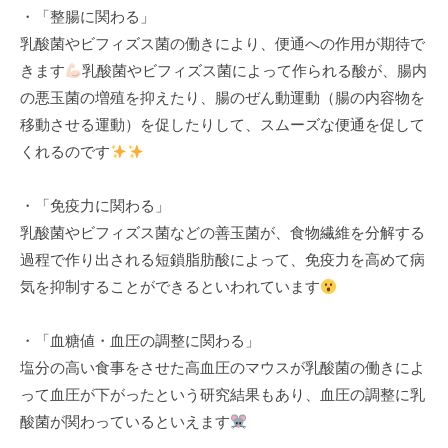
・「整腸に関わる」
k
乳酸菌やビフィズス菌の働きにより、便通への作用が期待で
u
きます
乳酸菌やビフィズス菌によって作られる酸が、腸内
l
の悪玉菌の増殖を抑えたり、腸のぜん動運動（腸の内容物を
移動させる運動）を促したりして、スムーズな便通を促して
くれるのです
・「免疫力に関わる」
乳酸菌やビフィズス菌などの善玉菌が、食物繊維を分解する
過程で作り出される短鎖脂肪酸によって、免疫力を高めて病
気を抑制することができるといわれています
・「血糖値・血圧の調整に関わる」
塩分の高い食事をさせた高血圧のマウスが乳酸菌の働きによ
って血圧が下がったという研究結果もあり、血圧の調整に乳
酸菌が関わっているといえます