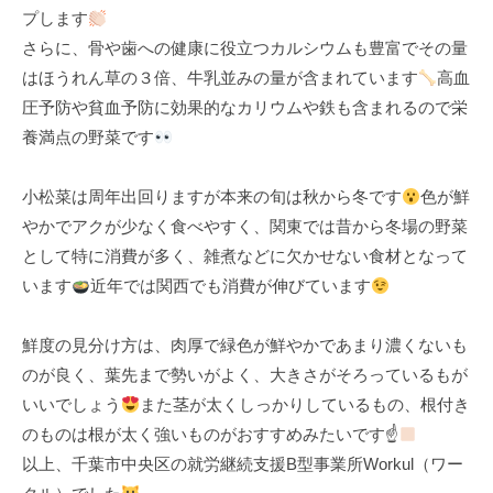
プします
k
さらに、骨や歯への健康に役立つカルシウムも豊富でその量
u
はほうれん草の３倍、牛乳並みの量が含まれています
高血
l
圧予防や貧血予防に効果的なカリウムや鉄も含まれるので栄
養満点の野菜です
小松菜は周年出回りますが本来の旬は秋から冬です
色が鮮
やかでアクが少なく食べやすく、関東では昔から冬場の野菜
として特に消費が多く、雑煮などに欠かせない食材となって
います
近年では関西でも消費が伸びています
鮮度の見分け方は、肉厚で緑色が鮮やかであまり濃くないも
のが良く、葉先まで勢いがよく、大きさがそろっているもが
いいでしょう
また茎が太くしっかりしているもの、根付き
のものは根が太く強いものがおすすめみたいです☝
以上、千葉市中央区の就労継続支援B型事業所Workul（ワー