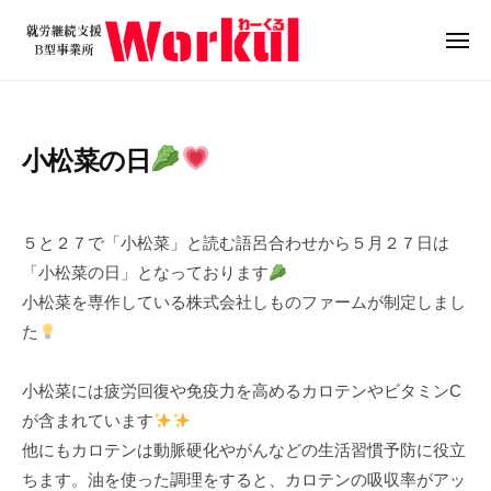
就
ュ
コ
ー
労
ン
メ
継
ニ
テ
就
続
ュ
ン
ー
支
労
ツ
援
継
小松菜の日
B
へ
続
型
ス
支
2
b
事
キ
0
y
援
業
５と２７で「小松菜」と読む語呂合わせから５月２７日は
ッ
2
w
B
所
「小松菜の日」となっております
プ
4
o
W
型
小松菜を専作している株式会社しものファームが制定しまし
年
r
o
事
た
5
k
r
業
月
u
k
所
2
l
小松菜には疲労回復や免疫力を高めるカロテンやビタミンC
u
6
W
が含まれています
l
日
o
他にもカロテンは動脈硬化やがんなどの生活習慣予防に役立
r
ちます。油を使った調理をすると、カロテンの吸収率がアッ