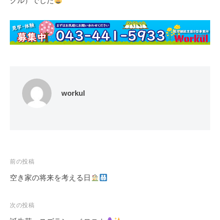
クル）でした
workul
投
前の投稿
稿
空き家の将来を考える日
ナ
ビ
次の投稿
ゲ