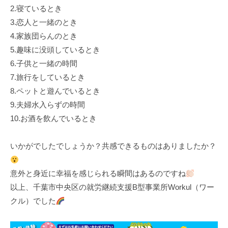
2.寝ているとき
k
3.恋人と一緒のとき
u
4.家族団らんのとき
l
5.趣味に没頭しているとき
6.子供と一緒の時間
7.旅行をしているとき
8.ペットと遊んでいるとき
9.夫婦水入らずの時間
10.お酒を飲んでいるとき
いかがでしたでしょうか？共感できるものはありましたか？
意外と身近に幸福を感じられる瞬間はあるのですね
以上、千葉市中央区の就労継続支援B型事業所Workul（ワー
クル）でした