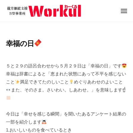
就
ュ
コ
ー
労
ン
メ
継
ニ
テ
就
続
ュ
ン
ー
支
労
ツ
援
継
幸福の日
B
へ
続
型
ス
支
2
b
事
キ
0
y
援
業
５と２９の語呂合わせから５月２９日は「幸福の日」です
ッ
2
w
B
所
幸福は辞書によると「恵まれた状態にあって不平を感じない
プ
4
o
W
型
こと
満足できてたのしいこと
めぐりあわせのよいこと
年
r
o
事
また、そのさま。さいわい。しあわせ。」を意味します☝
5
k
r
業
月
u
k
所
2
l
u
8
W
今日は「幸せを感じる瞬間」を聞いたあるアンケート結果の
l
日
o
一部を紹介します
r
1.おいしいものを食べているとき