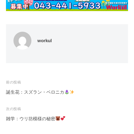
workul
投
前の投稿
稿
誕生花：スズラン・ベロニカ
ナ
ビ
次の投稿
ゲ
雑学：ウリ坊模様の秘密
ー
シ