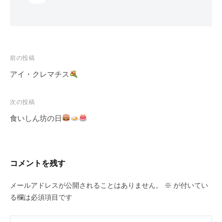
投
前の投稿
稿
アイ・クレマチス
ナ
ビ
次の投稿
ゲ
食いしん坊の日
ー
シ
ョ
コメントを残す
ン
メールアドレスが公開されることはありません。
※
が付いてい
る欄は必須項目です