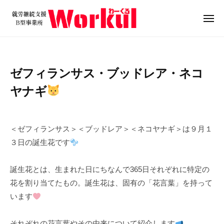
就
ュ
コ
ー
労
ン
メ
継
ニ
テ
就
続
ュ
ン
ー
支
労
ツ
援
継
ゼフィランサス・ブッドレア・ネコ
B
へ
続
型
ス
ヤナギ
支
事
キ
援
業
2
b
/
ッ
B
所
0
y
0
プ
＜ゼフィランサス＞＜ブッドレア＞＜ネコヤナギ＞は９月１
W
型
2
w
件
３日の誕生花です
o
4
o
の
事
r
年
r
コ
業
k
誕生花とは、生まれた日にちなんで365日それぞれに特定の
9
k
メ
所
u
花を割り当てたもの。誕生花は、固有の「花言葉」を持って
月
u
ン
W
l
1
l
ト
います
o
3
r
日
それぞれの花言葉やその由来について紹介します