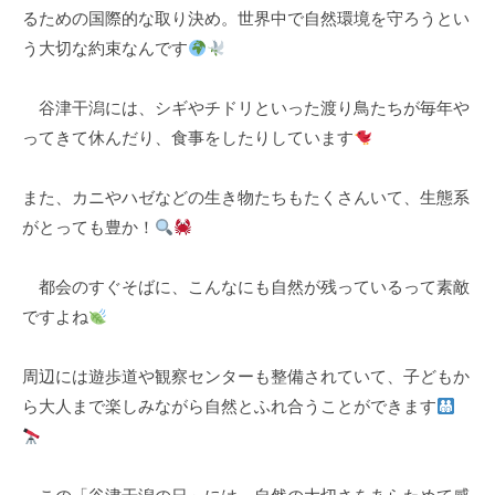
るための国際的な取り決め。世界中で自然環境を守ろうとい
k
う大切な約束なんです
u
l
谷津干潟には、シギやチドリといった渡り鳥たちが毎年や
ってきて休んだり、食事をしたりしています
また、カニやハゼなどの生き物たちもたくさんいて、生態系
がとっても豊か！
都会のすぐそばに、こんなにも自然が残っているって素敵
ですよね
周辺には遊歩道や観察センターも整備されていて、子どもか
ら大人まで楽しみながら自然とふれ合うことができます