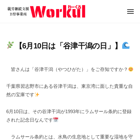
就
ュ
コ
ー
労
ン
メ
継
ニ
テ
就
続
ュ
ン
ー
支
労
ツ
援
継
【6月10日は「谷津干潟の日」】
B
へ
続
型
ス
支
2
b
/
事
キ
0
y
0
援
業
皆さんは「谷津干潟（やつひがた）」をご存知ですか？
ッ
2
w
件
B
所
プ
5
o
の
W
型
千葉県習志野市にある谷津干潟は、東京湾に面した貴重な自
年
r
コ
o
事
然の宝庫です
6
k
メ
r
業
月
u
ン
k
所
1
l
ト
6月10日は、その谷津干潟が1993年にラムサール条約に登録
u
0
W
された記念日なんです
l
日
o
r
ラムサール条約とは、水鳥の生息地として重要な湿地を守