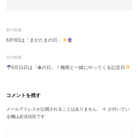
投
前の投稿
稿
6月9日は「まがたまの日」
ナ
ビ
次の投稿
ゲ
6月11日は「傘の日」！梅雨と一緒にやってくる記念日
ー
シ
ョ
コメントを残す
ン
メールアドレスが公開されることはありません。
※
が付いてい
る欄は必須項目です