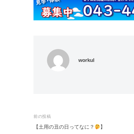
workul
投
前の投稿
稿
【土用の丑の日ってなに？
】