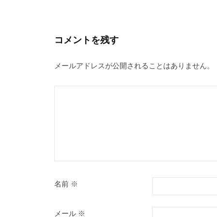
ナ
ビ
ゲ
コメントを残す
ー
メールアドレスが公開されることはありません。
シ
ョ
ン
名前
※
メール
※