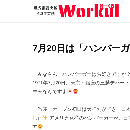
就
コ
労
ン
継
テ
就
続
ン
労
支
ツ
継
援
7月20日は「ハンバー
へ
B
続
ス
型
支
2
b
/
キ
事
援
0
y
0
ッ
業
みなさん、ハンバーガーはお好きですか？
2
w
件
B
所
プ
1971年7月20日、東京・銀座の三越デパ
5
o
の
型
W
由来なんですよ
年
r
コ
o
事
7
k
メ
r
業
当時、オープン初日は大行列ができ、日本
月
u
ン
k
所
した
アメリカ発祥のハンバーガーが、日
2
l
ト
u
0
す
W