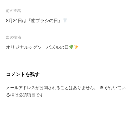
投
前の投稿
稿
8月24日は『歯ブラシの日』
ナ
ビ
次の投稿
ゲ
オリジナルジグソーパズルの日
ー
シ
ョ
コメントを残す
ン
メールアドレスが公開されることはありません。
※
が付いてい
る欄は必須項目です