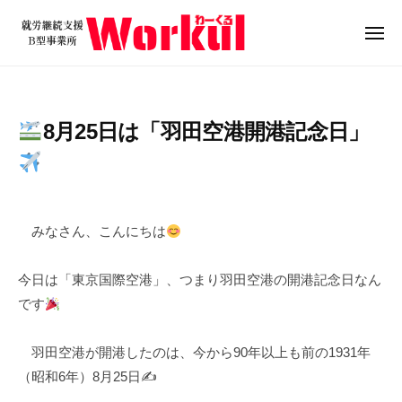
就
ュ
コ
ー
労
ン
メ
継
ニ
テ
就
続
ュ
ン
ー
支
労
ツ
援
継
8月25日は「羽田空港開港記念日」
B
へ
続
型
ス
支
事
キ
援
業
2
b
/
ッ
B
所
0
y
0
プ
みなさん、こんにちは
W
型
2
w
件
o
5
o
の
事
今日は「東京国際空港」、つまり羽田空港の開港記念日なん
r
年
r
コ
業
k
です
8
k
メ
所
u
月
u
ン
W
l
2
l
ト
羽田空港が開港したのは、今から90年以上も前の1931年
o
5
（昭和6年）8月25日✍️
r
日