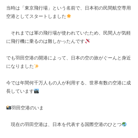
k
当時は「東京飛行場」という名前で、日本初の民間航空専用
u
空港としてスタートしました
l
それまでは軍の飛行場が使われていたため、民間人が気軽
に飛行機に乗るのは難しかったんです
でも羽田空港の開港によって、日本の空の旅がぐーんと身近
になりました
今では年間何千万人もの人が利用する、世界有数の空港に成
長しています
羽田空港のいま
現在の羽田空港は、日本を代表する国際空港のひとつ