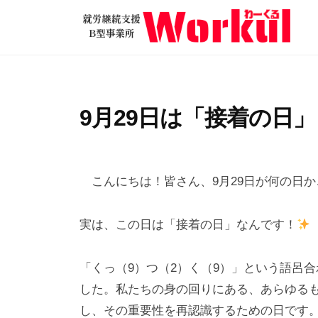
就
コ
労
ン
継
テ
就
続
ン
労
支
ツ
継
援
9月29日は「接着の日」
へ
B
続
ス
型
支
2
b
/
キ
事
援
0
y
0
ッ
業
こんにちは！皆さん、9月29日が何の日か
2
w
件
B
所
プ
5
o
の
型
W
実は、この日は「接着の日」なんです！
年
r
コ
o
事
9
k
メ
r
業
「くっ（9）つ（2）く（9）」という語呂合
月
u
ン
k
所
2
l
ト
した。私たちの身の回りにある、あらゆる
u
9
し、その重要性を再認識するための日です
W