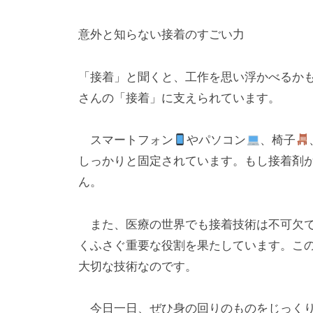
l
日
o
意外と知らない接着のすごい力
r
k
「接着」と聞くと、工作を思い浮かべるか
u
さんの「接着」に支えられています。
l
スマートフォン
やパソコン
、椅子
しっかりと固定されています。もし接着剤
ん。
また、医療の世界でも接着技術は不可欠で
くふさぐ重要な役割を果たしています。こ
大切な技術なのです。
今日一日、ぜひ身の回りのものをじっくり