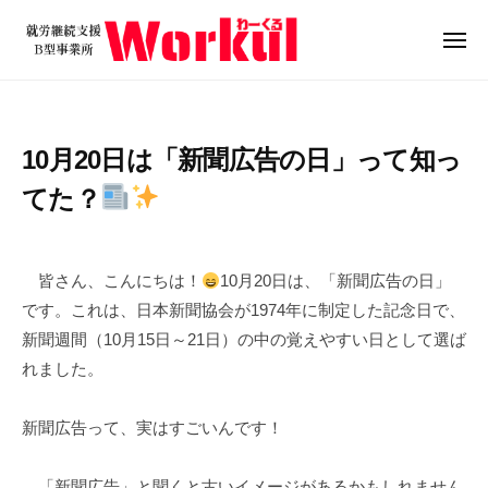
就
ュ
コ
ー
労
ン
メ
継
ニ
テ
就
続
ュ
ン
ー
支
労
ツ
援
継
10月20日は「新聞広告の日」って知っ
B
へ
続
型
ス
てた？
支
事
キ
援
業
2
b
/
ッ
B
所
0
y
0
プ
皆さん、こんにちは！
10月20日は、「新聞広告の日」
W
型
2
w
件
です。これは、日本新聞協会が1974年に制定した記念日で、
o
5
o
の
事
新聞週間（10月15日～21日）の中の覚えやすい日として選ば
r
年
r
コ
業
k
れました。
1
k
メ
所
u
0
u
ン
W
l
月
l
ト
新聞広告って、実はすごいんです！
o
2
r
0
「新聞広告」と聞くと古いイメージがあるかもしれません