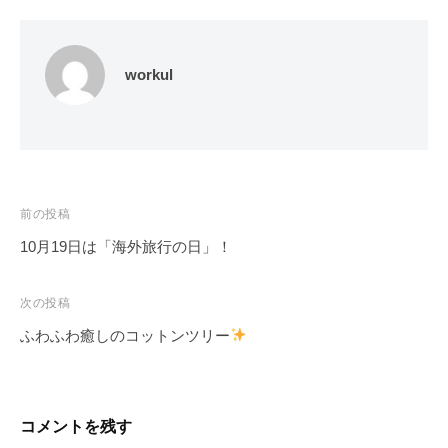
workul
投
前の投稿
稿
10月19日は「海外旅行の日」！
ナ
ビ
次の投稿
ゲ
ふわふわ癒しのコットンツリー
ー
シ
ョ
コメントを残す
ン