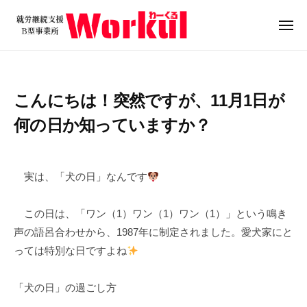
就
ュ
コ
ー
労
ン
メ
継
ニ
テ
就
続
ュ
ン
ー
支
労
ツ
援
継
こんにちは！突然ですが、11月1日が
B
へ
続
型
ス
何の日か知っていますか？
支
事
キ
援
業
2
b
/
ッ
B
所
0
y
0
プ
実は、「犬の日」なんです
W
型
2
w
件
o
5
o
の
事
この日は、「ワン（1）ワン（1）ワン（1）」という鳴き
r
年
r
コ
業
k
声の語呂合わせから、1987年に制定されました。愛犬家にと
1
k
メ
所
u
っては特別な日ですよね
1
u
ン
W
l
月
l
ト
o
1
「犬の日」の過ごし方
r
日