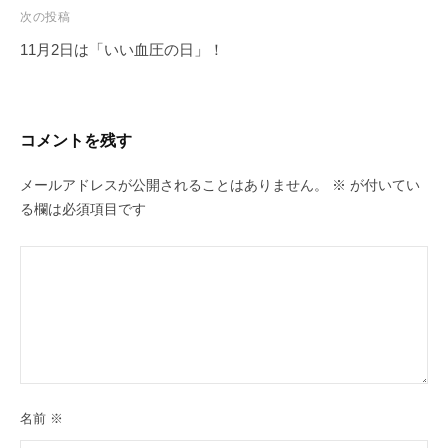
ビ
次の投稿
ゲ
11月2日は「いい血圧の日」！
ー
シ
ョ
コメントを残す
ン
メールアドレスが公開されることはありません。
※
が付いてい
る欄は必須項目です
名前
※