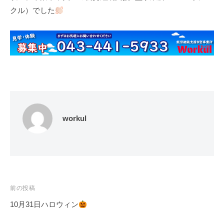
クル）でした
workul
投
前の投稿
稿
10月31日ハロウィン
ナ