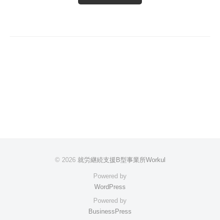
© 2026
就労継続支援B型事業所Workul
Powered by
WordPress
Powered by
BusinessPress