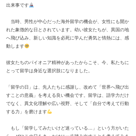
出来事です
k
u
当時、男性が中心だった海外留学の機会が、女性にも開か
l
れた象徴的な日とされています。幼い彼女たちが、異国の地
へ飛び込み、新しい知識を必死に学んだ勇気と情熱には、感
動します
彼女たちのパイオニア精神があったからこそ、今、私たちに
とって留学は身近な選択肢になりました。
「留学の日」は、先人たちに感謝し、改めて「世界へ飛び出
すことの意義」を考える良い機会です。留学は、語学力だけ
でなく、異文化理解や広い視野、そして「自分で考えて行動
する力」を磨けます
もし「留学してみたいけど迷っている…」という方がいた