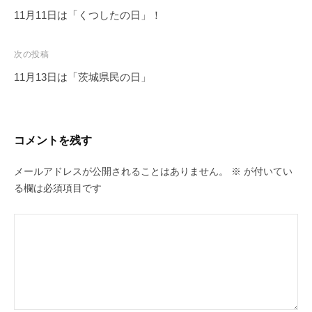
稿
11月11日は「くつしたの日」！
ナ
ビ
次の投稿
ゲ
11月13日は「茨城県民の日」
ー
シ
ョ
コメントを残す
ン
メールアドレスが公開されることはありません。
※
が付いてい
る欄は必須項目です