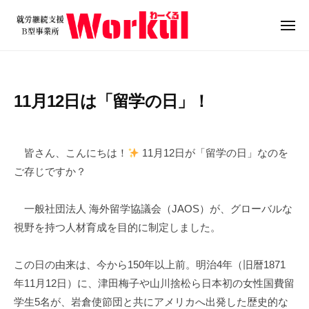
就
ュ
コ
ー
労
ン
メ
継
ニ
テ
就
続
ュ
ン
ー
支
労
ツ
援
継
11月12日は「留学の日」！
B
へ
続
型
ス
支
2
b
/
事
キ
0
y
0
援
業
皆さん、こんにちは！
11月12日が「留学の日」なのを
ッ
2
w
件
B
所
ご存じですか？
プ
5
o
の
W
型
年
r
コ
o
事
一般社団法人 海外留学協議会（JAOS）が、グローバルな
1
k
メ
r
業
視野を持つ人材育成を目的に制定しました。
1
u
ン
k
所
月
l
ト
u
1
W
この日の由来は、今から150年以上前。明治4年（旧暦1871
l
2
o
年11月12日）に、津田梅子や山川捨松ら日本初の女性国費留
日
r
学生5名が、岩倉使節団と共にアメリカへ出発した歴史的な