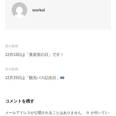
workul
投
前の投稿
稿
12月13日は「美容室の日」です！
ナ
ビ
次の投稿
ゲ
12月15日は「観光バス記念日」
ー
シ
ョ
コメントを残す
ン
メールアドレスが公開されることはありません。
※
が付いてい