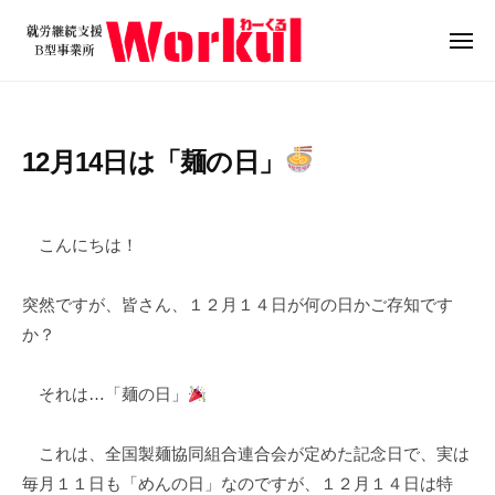
就
ュ
コ
ー
労
ン
メ
継
ニ
テ
就
続
ュ
ン
ー
支
労
ツ
援
継
12月14日は「麺の日」
B
へ
続
型
ス
支
2
b
/
事
キ
0
y
0
援
業
こんにちは！
ッ
2
w
件
B
所
プ
5
o
の
W
型
突然ですが、皆さん、１２月１４日が何の日かご存知です
年
r
コ
o
事
か？
1
k
メ
r
業
2
u
ン
k
所
月
l
ト
それは…「麺の日」
u
1
W
l
4
o
これは、全国製麺協同組合連合会が定めた記念日で、実は
日
r
毎月１１日も「めんの日」なのですが、１２月１４日は特