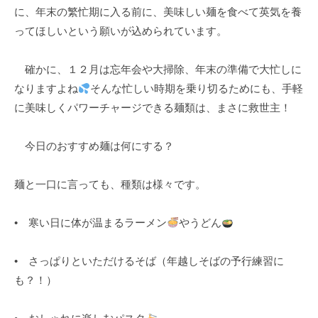
に、年末の繁忙期に入る前に、美味しい麺を食べて英気を養
k
ってほしいという願いが込められています。
u
l
確かに、１２月は忘年会や大掃除、年末の準備で大忙しに
なりますよね
そんな忙しい時期を乗り切るためにも、手軽
に美味しくパワーチャージできる麺類は、まさに救世主！
今日のおすすめ麺は何にする？
麺と一口に言っても、種類は様々です。
• 寒い日に体が温まるラーメン
やうどん
• さっぱりといただけるそば（年越しそばの予行練習に
も？！）