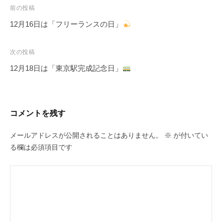
投
前の投稿
稿
12月16日は「フリーランスの日」
ナ
ビ
次の投稿
ゲ
12月18日は「東京駅完成記念日」
ー
シ
ョ
コメントを残す
ン
メールアドレスが公開されることはありません。
※
が付いてい
る欄は必須項目です