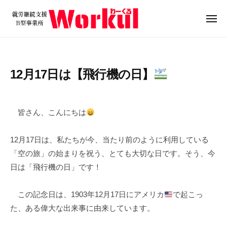
就
ュ
コ
ー
労
ン
メ
継
ニ
テ
就
続
ュ
ン
ー
支
労
ツ
援
継
12月17日は【飛行機の日】
B
へ
続
型
ス
支
2
b
/
事
キ
0
y
0
援
業
皆さん、こんにちは
ッ
2
w
件
B
所
プ
5
o
の
W
型
12月17日は、私たちが今、当たり前のように利用している
年
r
コ
o
事
「空の旅」の始まりを祝う、とても大切な日です。そう、今
1
k
メ
r
業
日は「飛行機の日」です！
2
u
ン
k
所
月
l
ト
u
1
W
この記念日は、1903年12月17日にアメリカ
で起こっ
l
7
o
た、ある偉大な出来事に由来しています。
日
r