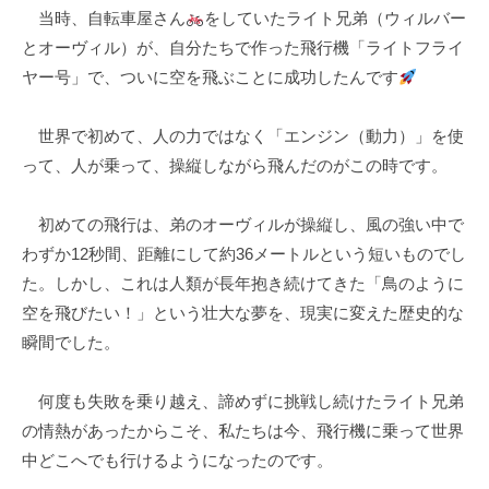
当時、自転車屋さん
をしていたライト兄弟（ウィルバー
k
とオーヴィル）が、自分たちで作った飛行機「ライトフライ
u
ヤー号」で、ついに空を飛ぶことに成功したんです
l
世界で初めて、人の力ではなく「エンジン（動力）」を使
って、人が乗って、操縦しながら飛んだのがこの時です。
初めての飛行は、弟のオーヴィルが操縦し、風の強い中で
わずか12秒間、距離にして約36メートルという短いものでし
た。しかし、これは人類が長年抱き続けてきた「鳥のように
空を飛びたい！」という壮大な夢を、現実に変えた歴史的な
瞬間でした。
何度も失敗を乗り越え、諦めずに挑戦し続けたライト兄弟
の情熱があったからこそ、私たちは今、飛行機に乗って世界
中どこへでも行けるようになったのです。