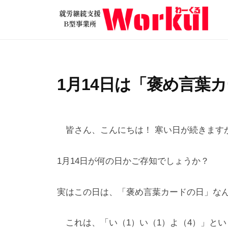
就
コ
労
ン
継
テ
就
続
ン
労
支
ツ
継
援
1月14日は「褒め言葉
へ
B
続
ス
型
支
2
b
/
キ
事
援
0
y
0
ッ
業
皆さん、こんにちは！ 寒い日が続きます
2
w
件
B
所
プ
6
o
の
型
W
1月14日が何の日かご存知でしょうか？
年
r
コ
o
事
1
k
メ
r
業
実はこの日は、「褒め言葉カードの日」な
月
u
ン
k
所
1
l
ト
u
4
これは、「い（1）い（1）よ（4）」と
W