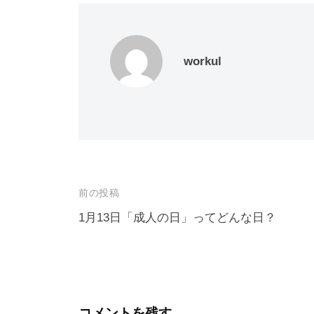
workul
投
前の投稿
稿
1月13日「成人の日」ってどんな日？
ナ
ビ
ゲ
ー
コメントを残す