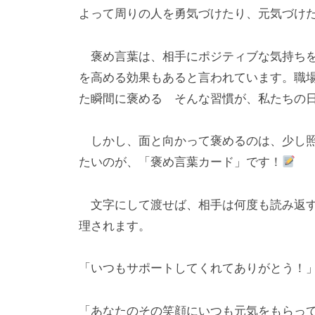
l
日
よって周りの人を勇気づけたり、元気づけ
o
r
褒め言葉は、相手にポジティブな気持ちを
k
を高める効果もあると言われています。職
u
た瞬間に褒める そんな習慣が、私たちの
l
しかし、面と向かって褒めるのは、少し照
たいのが、「褒め言葉カード」です！
文字にして渡せば、相手は何度も読み返す
理されます。
「いつもサポートしてくれてありがとう！
「あなたのその笑顔にいつも元気をもらっ