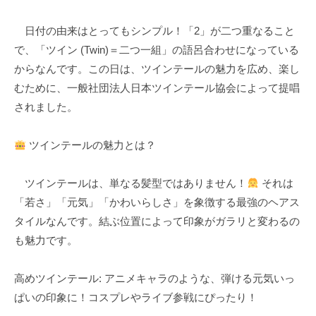
k
日付の由来はとってもシンプル！「2」が二つ重なること
u
で、「ツイン (Twin)＝二つ一組」の語呂合わせになっている
l
からなんです。この日は、ツインテールの魅力を広め、楽し
むために、一般社団法人日本ツインテール協会によって提唱
されました。
ツインテールの魅力とは？
ツインテールは、単なる髪型ではありません！
それは
「若さ」「元気」「かわいらしさ」を象徴する最強のヘアス
タイルなんです。結ぶ位置によって印象がガラリと変わるの
も魅力です。
高めツインテール: アニメキャラのような、弾ける元気いっ
ぱいの印象に！コスプレやライブ参戦にぴったり！