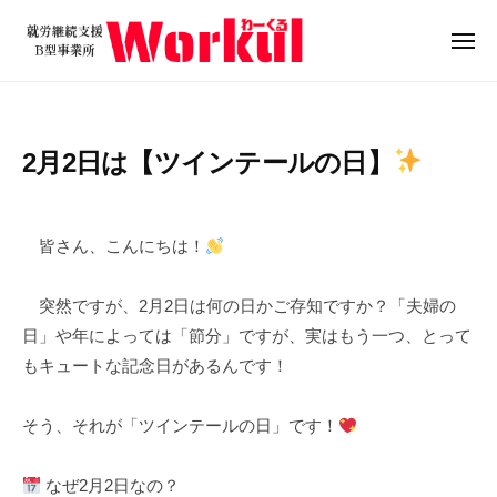
就
ュ
コ
ー
労
ン
メ
継
ニ
テ
就
続
ュ
ン
ー
支
労
ツ
援
継
2月2日は【ツインテールの日】
B
へ
続
型
ス
支
2
b
/
事
キ
0
y
0
援
業
皆さん、こんにちは！
ッ
2
w
件
B
所
プ
6
o
の
W
型
突然ですが、2月2日は何の日かご存知ですか？「夫婦の
年
r
コ
o
事
日」や年によっては「節分」ですが、実はもう一つ、とって
2
k
メ
r
業
もキュートな記念日があるんです！
月
u
ン
k
所
2
l
ト
u
日
W
そう、それが「ツインテールの日」です！
l
o
r
なぜ2月2日なの？