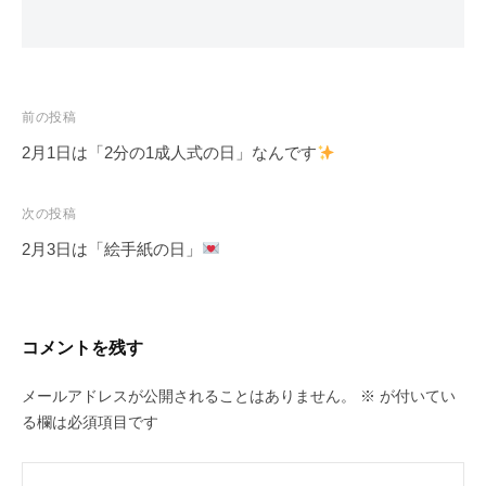
投
前の投稿
稿
2月1日は「2分の1成人式の日」なんです
ナ
ビ
次の投稿
ゲ
2月3日は「絵手紙の日」
ー
シ
ョ
コメントを残す
ン
メールアドレスが公開されることはありません。
※
が付いてい
る欄は必須項目です