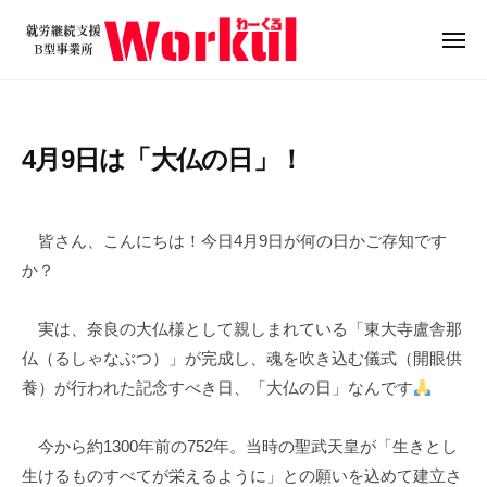
就
ュ
コ
ー
労
ン
メ
継
ニ
テ
就
続
ュ
ン
ー
支
労
ツ
援
継
4月9日は「大仏の日」！
B
へ
続
型
ス
支
2
b
/
事
キ
0
y
0
援
業
皆さん、こんにちは！今日4月9日が何の日かご存知です
ッ
2
w
件
B
所
か？
プ
6
o
の
W
型
年
r
コ
o
事
実は、奈良の大仏様として親しまれている「東大寺盧舎那
4
k
メ
r
業
仏（るしゃなぶつ）」が完成し、魂を吹き込む儀式（開眼供
月
u
ン
k
所
9
l
ト
養）が行われた記念すべき日、「大仏の日」なんです
u
日
W
l
o
今から約1300年前の752年。当時の聖武天皇が「生きとし
r
生けるものすべてが栄えるように」との願いを込めて建立さ