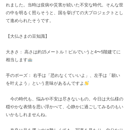
れました。当時は疫病や災害が続いた不安な時代。そんな世
k
の中を明るく照らそうと、国を挙げての大プロジェクトとし
u
て進められたそうです。
l
【大仏さまの豆知識】
大きさ： 高さは約15メートル！ビルでいうと4〜5階建てに
相当します
手のポーズ： 右手は「恐れなくていいよ」、左手は「願い
を叶えよう」という意味があるんですよ
今の時代も、悩みや不安は尽きないもの。今日は大仏様の
穏やかな表情を思い浮かべて、心静かに過ごしてみるのもい
いかもしれませんね。