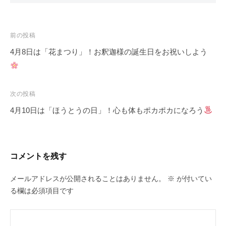
投
前の投稿
稿
4月8日は「花まつり」！お釈迦様の誕生日をお祝いしよう
ナ
ビ
ゲ
次の投稿
ー
4月10日は「ほうとうの日」！心も体もポカポカになろう
シ
ョ
ン
コメントを残す
メールアドレスが公開されることはありません。
※
が付いてい
る欄は必須項目です