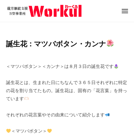
就
ュ
コ
ー
労
ン
メ
継
ニ
テ
就
続
ュ
ン
ー
支
労
ツ
援
継
誕生花：マツバボタン・カンナ
B
へ
続
型
ス
支
2
b
/
事
キ
0
y
0
援
業
＜マツバボタン＞＜カンナ＞は８月３日の誕生花です
ッ
2
w
件
B
所
プ
4
o
の
W
型
誕生花とは、生まれた日にちなんで３６５日それぞれに特定
年
r
コ
o
事
の花を割り当てたもの。誕生花は、固有の「花言葉」を持っ
8
k
メ
r
業
ています
月
u
ン
k
所
3
l
ト
u
日
W
それぞれの花言葉やその由来について紹介します
l
o
r
＜マツバボタン＞