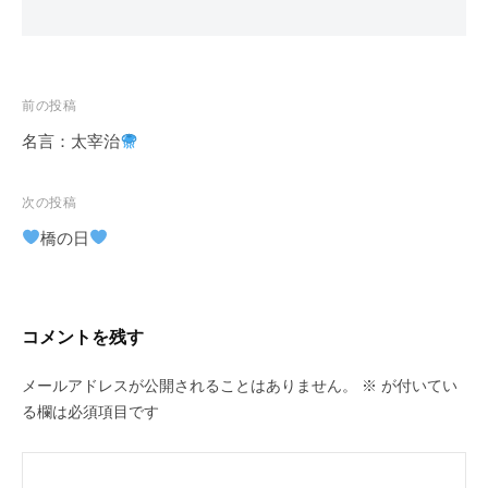
投
前の投稿
稿
名言：太宰治
ナ
ビ
次の投稿
ゲ
橋の日
ー
シ
ョ
コメントを残す
ン
メールアドレスが公開されることはありません。
※
が付いてい
る欄は必須項目です