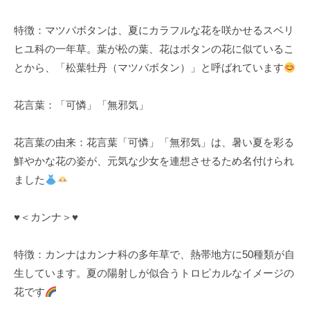
k
特徴：マツバボタンは、夏にカラフルな花を咲かせるスベリ
u
ヒユ科の一年草。葉が松の葉、花はボタンの花に似ているこ
l
とから、「松葉牡丹（マツバボタン）」と呼ばれています
花言葉：「可憐」「無邪気」
花言葉の由来：花言葉「可憐」「無邪気」は、暑い夏を彩る
鮮やかな花の姿が、元気な少女を連想させるため名付けられ
ました
♥️＜カンナ＞♥️
特徴：カンナはカンナ科の多年草で、熱帯地方に50種類が自
生しています。夏の陽射しが似合うトロピカルなイメージの
花です