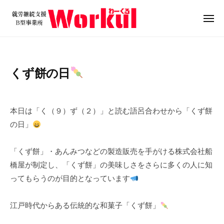
就
ュ
コ
ー
労
ン
メ
継
ニ
テ
就
続
ュ
ン
ー
支
労
ツ
援
継
くず餅の日
B
へ
続
型
ス
支
2
b
/
事
キ
0
y
0
援
業
本日は「く（９）ず（２）」と読む語呂合わせから「くず餅
ッ
2
w
件
B
所
の日」
プ
4
o
の
W
型
年
r
コ
o
事
「くず餅」・あんみつなどの製造販売を手がける株式会社船
9
k
メ
r
業
橋屋が制定し、「くず餅」の美味しさをさらに多くの人に知
月
u
ン
k
所
2
l
ト
ってもらうのが目的となっています
u
日
W
l
o
江戸時代からある伝統的な和菓子「くず餅」
r