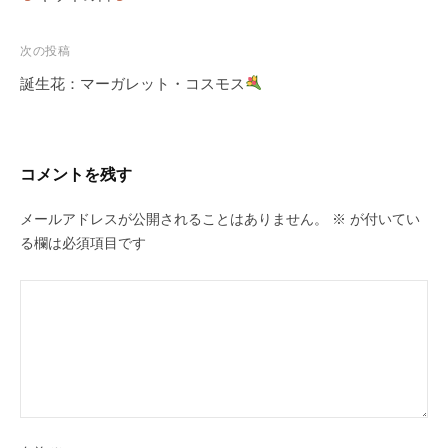
ナ
ビ
次の投稿
ゲ
誕生花：マーガレット・コスモス
ー
シ
ョ
コメントを残す
ン
メールアドレスが公開されることはありません。
※
が付いてい
る欄は必須項目です