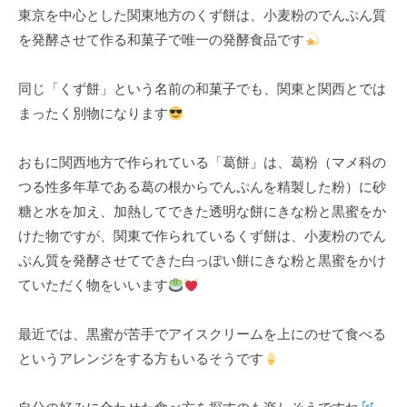
東京を中心とした関東地方のくず餅は、小麦粉のでんぷん質
k
を発酵させて作る和菓子で唯一の発酵食品です
u
l
同じ「くず餅」という名前の和菓子でも、関東と関西とでは
まったく別物になります
おもに関西地方で作られている「葛餅」は、葛粉（マメ科の
つる性多年草である葛の根からでんぷんを精製した粉）に砂
糖と水を加え、加熱してできた透明な餅にきな粉と黒蜜をか
けた物ですが、関東で作られているくず餅は、小麦粉のでん
ぷん質を発酵させてできた白っぽい餅にきな粉と黒蜜をかけ
ていただく物をいいます
最近では、黒蜜が苦手でアイスクリームを上にのせて食べる
というアレンジをする方もいるそうです