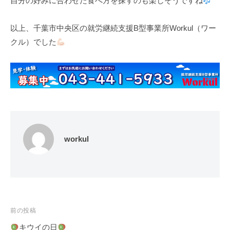
自分の好みに合わせた食べ方を探すのも楽しそうですね
以上、千葉市中央区の就労継続支援B型事業所Workul（ワー
クル）でした
workul
投
前の投稿
稿
キウイの日