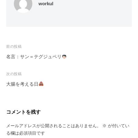
workul
投
前の投稿
稿
名言：サン＝テグジュペリ
ナ
ビ
次の投稿
ゲ
大腸を考える日
ー
シ
ョ
コメントを残す
ン
メールアドレスが公開されることはありません。
※
が付いてい
る欄は必須項目です