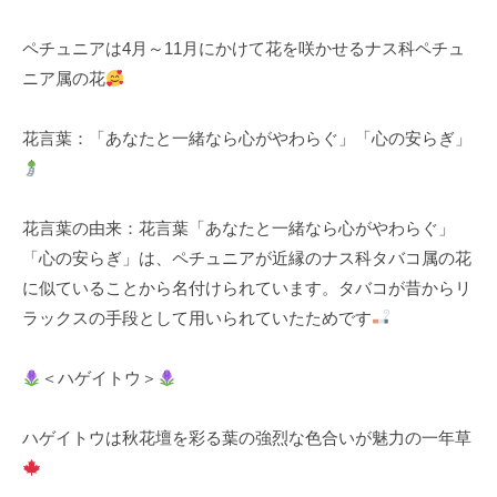
k
ペチュニアは4月～11月にかけて花を咲かせるナス科ペチュ
u
ニア属の花
l
花言葉：「あなたと一緒なら心がやわらぐ」「心の安らぎ」
花言葉の由来：花言葉「あなたと一緒なら心がやわらぐ」
「心の安らぎ」は、ペチュニアが近縁のナス科タバコ属の花
に似ていることから名付けられています。タバコが昔からリ
ラックスの手段として用いられていたためです
＜ハゲイトウ＞
ハゲイトウは秋花壇を彩る葉の強烈な色合いが魅力の一年草