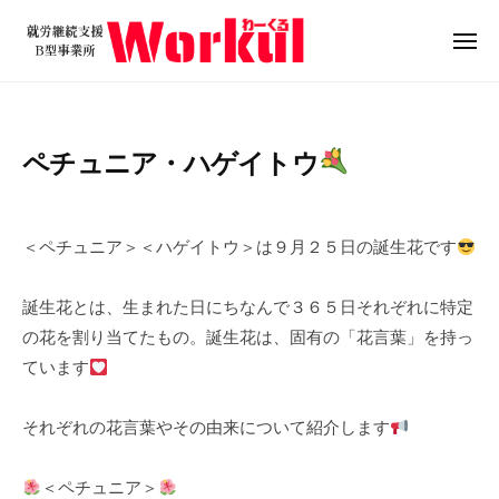
就
ュ
コ
ー
労
ン
メ
継
ニ
テ
就
続
ュ
ン
ー
支
労
ツ
援
継
ペチュニア・ハゲイトウ
B
へ
続
型
ス
支
2
b
/
事
キ
0
y
0
援
業
＜ペチュニア＞＜ハゲイトウ＞は９月２５日の誕生花です
ッ
2
w
件
B
所
プ
4
o
の
W
型
誕生花とは、生まれた日にちなんで３６５日それぞれに特定
年
r
コ
o
事
の花を割り当てたもの。誕生花は、固有の「花言葉」を持っ
9
k
メ
r
業
ています
月
u
ン
k
所
2
l
ト
u
5
W
それぞれの花言葉やその由来について紹介します
l
日
o
r
＜ペチュニア＞