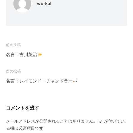
workul
投
前の投稿
稿
名言：吉川英治
ナ
ビ
次の投稿
ゲ
名言：レイモンド・チャンドラー
ー
シ
ョ
コメントを残す
ン
メールアドレスが公開されることはありません。
※
が付いてい
る欄は必須項目です