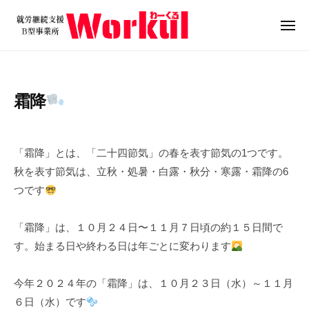
就
ュ
コ
ー
労
ン
メ
継
ニ
テ
就
続
ュ
ン
ー
支
労
ツ
援
継
霜降
B
へ
続
型
ス
支
2
b
/
事
キ
0
y
0
援
業
「霜降」とは、「二十四節気」の春を表す節気の1つです。
ッ
2
w
件
B
所
秋を表す節気は、立秋・処暑・白露・秋分・寒露・霜降の6
プ
4
o
の
W
型
つです
年
r
コ
o
事
1
k
メ
r
業
「霜降」は、１０月２４日〜１１月７日頃の約１５日間で
0
u
ン
k
所
月
l
ト
す。始まる日や終わる日は年ごとに変わります
u
2
W
l
3
o
今年２０２４年の「霜降」は、１０月２３日（水）～１１月
日
r
６日（水）です