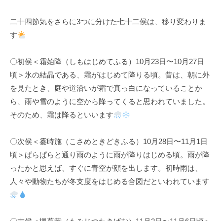
k
二十四節気をさらに3つに分けた七十二侯は、移り変わりま
u
す
l
〇初侯＜霜始降（しもはじめてふる）10月23日〜10月27日
頃＞氷の結晶である、霜がはじめて降りる頃。昔は、朝に外
を見たとき、庭や道沿いが霜で真っ白になっていることか
ら、雨や雪のように空から降ってくると思われていました。
そのため、霜は降るといいます
〇次侯＜霎時施（こさめときどきふる）10月28日〜11月1日
頃＞ぱらぱらと通り雨のように雨が降りはじめる頃。雨が降
ったかと思えば、すぐに青空が顔を出します。初時雨は、
人々や動物たちが冬支度をはじめる合図だといわれています