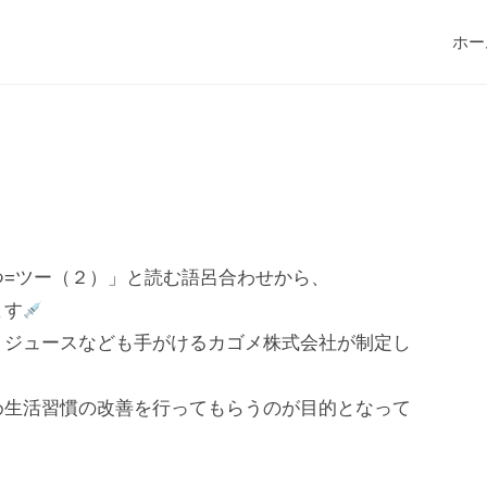
ホー
つ=ツー（２）」と読む語呂合わせから、
ます
トジュースなども手がけるカゴメ株式会社が制定し
め生活習慣の改善を行ってもらうのが目的となって