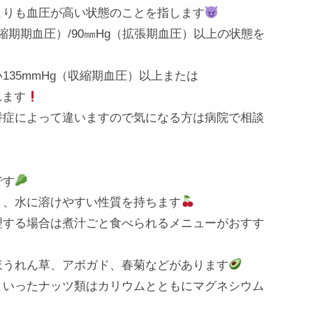
よりも血圧が高い状態のことを指します
縮期期血圧）/90㎜Hg（拡張期血圧）以上の状態を
35mmHg（収縮期血圧）以上または
れます
併症によって違いますので気になる方は病院で相談
です
く、水に溶けやすい性質を持ちます
理する場合は煮汁ごと食べられるメニューがおすす
ほうれん草、アボガド、春菊などがあります
といったナッツ類はカリウムとともにマグネシウム