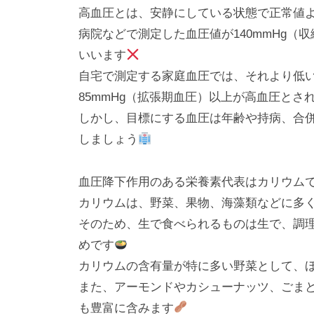
l
日
高血圧とは、安静にしている状態で正常値
o
病院などで測定した血圧値が140mmHg（収
r
いいます
k
自宅で測定する家庭血圧では、それより低い1
u
85mmHg（拡張期血圧）以上が高血圧とさ
l
しかし、目標にする血圧は年齢や持病、合
しましょう
血圧降下作用のある栄養素代表はカリウム
カリウムは、野菜、果物、海藻類などに多
そのため、生で食べられるものは生で、調
めです
カリウムの含有量が特に多い野菜として、
また、アーモンドやカシューナッツ、ごま
も豊富に含みます