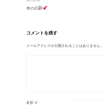
投
前の投稿
稿
本の日
ナ
ビ
ゲ
コメントを残す
ー
メールアドレスが公開されることはありません。
シ
ョ
ン
名前
※