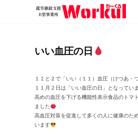
就
コ
労
ン
継
テ
就
続
ン
労
支
ツ
継
援
いい血圧の日
へ
B
続
ス
型
支
2
b
/
キ
事
援
0
y
0
ッ
業
１１と２で「いい（１１）血圧（けつあ・
2
w
件
B
所
プ
１１月２日は「いい血圧の日」となってい
4
o
の
型
W
高めの血圧を下げる機能性表示食品のトマ
年
r
コ
o
事
ました
1
k
メ
r
業
高血圧対策を促進して多くの人に健康のた
1
u
ン
k
所
います
月
l
ト
u
2
W