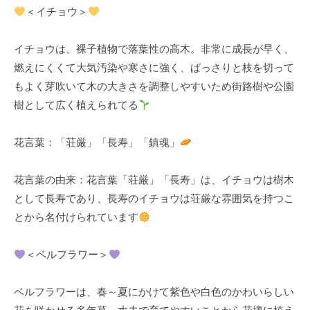
＜イチョウ＞
k
u
イチョウは、裸子植物で落葉性の高木。非常に成長が早く、
l
燃えにくくて大気汚染や寒さに強く、ばっさりと枝を切って
もよく芽吹いて木の大きさを調整しやすいため街路樹や公園
樹として広く植えられてる
花言葉：「荘厳」「長寿」「鎮魂」
花言葉の由来：花言葉「荘厳」「長寿」は、イチョウは樹木
として長寿であり、長寿のイチョウは荘厳な雰囲気を持つこ
とから名付けられています
＜ベルフラワー＞
ベルフラワーは、春～夏にかけて紫色や白色のかわいらしい