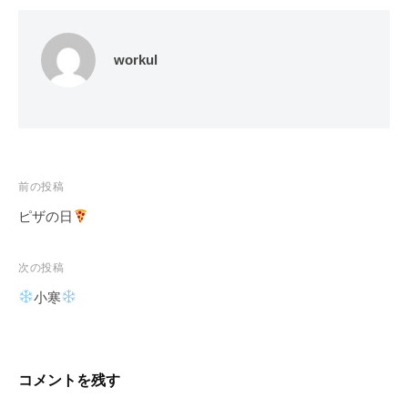
workul
投
前の投稿
稿
ピザの日
ナ
ビ
次の投稿
ゲ
小寒
ー
シ
ョ
コメントを残す
ン