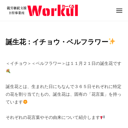
就
ュ
コ
ー
労
ン
メ
継
ニ
テ
就
続
ュ
ン
ー
支
労
ツ
援
継
誕生花：イチョウ・ベルフラワー
B
へ
続
型
ス
支
2
b
/
事
キ
0
y
0
援
業
＜イチョウ＞＜ベルフラワー＞は１１月２１日の誕生花です
ッ
2
w
件
B
所
プ
4
o
の
W
型
年
r
コ
o
事
誕生花とは、生まれた日にちなんで３６５日それぞれに特定
1
k
メ
r
業
の花を割り当てたもの。誕生花は、固有の「花言葉」を持っ
1
u
ン
k
所
月
l
ト
ています
u
2
W
l
1
o
それぞれの花言葉やその由来について紹介します
日
r