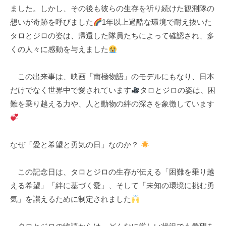
ました。しかし、その後も彼らの生存を祈り続けた観測隊の
k
想いが奇跡を呼びました
1年以上過酷な環境で耐え抜いた
u
タロとジロの姿は、帰還した隊員たちによって確認され、多
l
くの人々に感動を与えました
この出来事は、映画「南極物語」のモデルにもなり、日本
だけでなく世界中で愛されています
タロとジロの姿は、困
難を乗り越える力や、人と動物の絆の深さを象徴しています
なぜ「愛と希望と勇気の日」なのか？
この記念日は、タロとジロの生存が伝える「困難を乗り越
える希望」「絆に基づく愛」、そして「未知の環境に挑む勇
気」を讃えるために制定されました