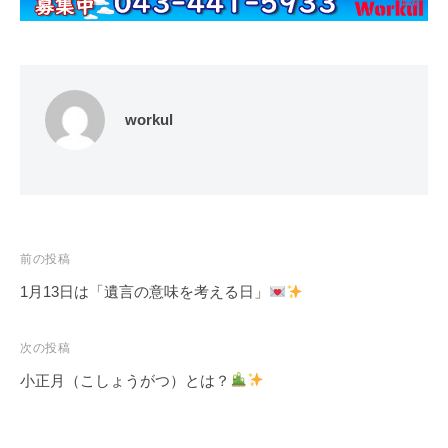
workul
投
前の投稿
稿
1月13日は「遺言の意味を考える日」
ナ
ビ
次の投稿
ゲ
小正月（こしょうがつ）とは？
ー
シ