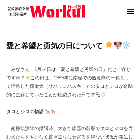
就
ュ
コ
ー
労
ン
メ
継
ニ
テ
就
続
ュ
ン
ー
支
労
ツ
援
継
愛と希望と勇気の日について
B
へ
続
型
ス
支
2
b
/
事
キ
0
y
0
援
業
みなさん、1月14日は「愛と希望と勇気の日」だとご存じ
ッ
2
w
件
B
所
ですか？
この日は、1959年に南極での観測隊の一員とし
プ
5
o
の
W
型
て活躍した樺太犬（サハリンハスキー）のタロとジロが奇跡
年
r
コ
o
事
的に生存していたことが確認された日です
1
k
メ
r
業
月
u
ン
k
所
1
l
ト
タロとジロの物語
u
4
W
l
日
o
南極観測隊の撤退時、大きな吹雪の影響でタロとジロを含
r
む犬たちをやむなく置き去りにせざるを得ない状況が発生し