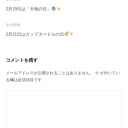
投
稿
2月19日は「天地の日」
ナ
ビ
次の投稿
ゲ
2月21日はカップヌードルの日
ー
シ
ョ
コメントを残す
ン
メールアドレスが公開されることはありません。
※
が付いてい
る欄は必須項目です