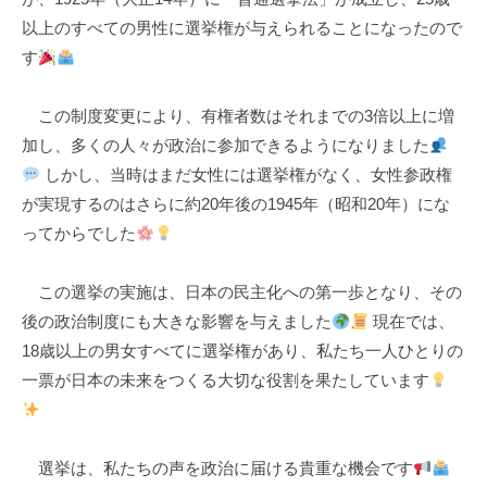
k
以上のすべての男性に選挙権が与えられることになったので
u
す
l
この制度変更により、有権者数はそれまでの3倍以上に増
加し、多くの人々が政治に参加できるようになりました
しかし、当時はまだ女性には選挙権がなく、女性参政権
が実現するのはさらに約20年後の1945年（昭和20年）にな
ってからでした
この選挙の実施は、日本の民主化への第一歩となり、その
後の政治制度にも大きな影響を与えました
現在では、
18歳以上の男女すべてに選挙権があり、私たち一人ひとりの
一票が日本の未来をつくる大切な役割を果たしています
選挙は、私たちの声を政治に届ける貴重な機会です