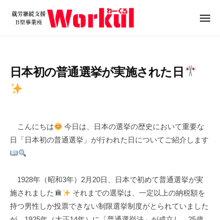
就
ュ
コ
ー
労
ン
メ
継
ニ
テ
就
続
ュ
ン
ー
支
労
ツ
援
継
日本初の普通選挙が実施された日
B
へ
続
型
ス
支
事
キ
援
業
2
b
/
ッ
B
所
0
y
0
プ
こんにちは
今日は、日本の選挙の歴史において重要な
W
型
2
w
件
日「日本初の普通選挙」が行われた日についてご紹介します
o
5
o
の
事
r
年
r
コ
業
k
2
k
メ
所
u
1928年（昭和3年）2月20日、日本で初めて普通選挙が実
月
u
ン
W
l
2
l
ト
施されました
それまでの選挙は、一定以上の納税額を
o
0
持つ男性しか投票できない制限選挙制度がとられていました
r
日
が、1925年（大正14年）に「普通選挙法」が成立し、25歳