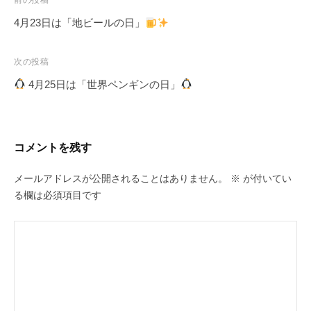
投
前の投稿
稿
4月23日は「地ビールの日」
ナ
ビ
次の投稿
ゲ
4月25日は「世界ペンギンの日」
ー
シ
ョ
コメントを残す
ン
メールアドレスが公開されることはありません。
※
が付いてい
る欄は必須項目です