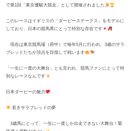
で第1回「東京優駿大競走」として開催されました
k
u
このレースはイギリスの「ダービーステークス」をモデルに
l
しており、日本の競馬界にとって特別な存在です
現在は東京競馬場（府中）で毎年5月に行われ、3歳のサラ
ブレッドたちが頂点を目指して戦います
「一生に一度の大舞台」とも言われ、競馬ファンにとって特
別なレースなんです
日本ダービーの魅力
若きサラブレッドの夢
3歳馬にとって、一生に一度しか出走できない大舞台！緊