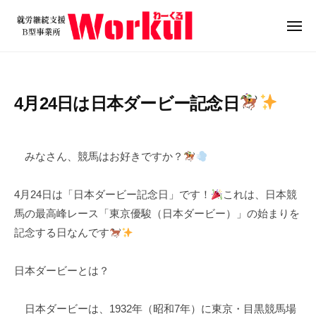
就
ュ
コ
ー
労
ン
メ
継
ニ
テ
就
続
ュ
ン
ー
支
労
ツ
援
継
4月24日は日本ダービー記念日
B
へ
続
型
ス
支
2
b
/
事
キ
0
y
0
援
業
みなさん、競馬はお好きですか？
ッ
2
w
件
B
所
プ
5
o
の
W
型
4月24日は「日本ダービー記念日」です！
これは、日本競
年
r
コ
o
事
馬の最高峰レース「東京優駿（日本ダービー）」の始まりを
4
k
メ
r
業
記念する日なんです
月
u
ン
k
所
2
l
ト
u
4
W
日本ダービーとは？
l
日
o
r
日本ダービーは、1932年（昭和7年）に東京・目黒競馬場